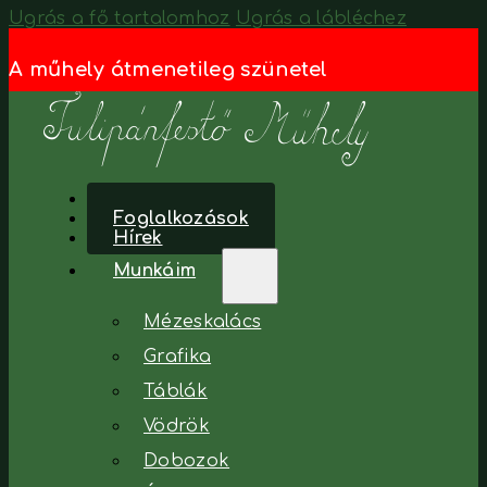
Ugrás a fő tartalomhoz
Ugrás a lábléchez
A műhely átmenetileg szünetel
Főoldal
Foglalkozások
Hírek
Munkáim
Mézeskalács
Grafika
Táblák
Vödrök
Dobozok