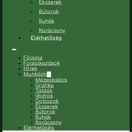
Ékszerek
Bútorok
Ruhák
Karácsony
Elérhetőség
Főoldal
Foglalkozások
Hírek
Munkáim
Mézeskalács
Grafika
Táblák
Vödrök
Dobozok
Ékszerek
Bútorok
Ruhák
Karácsony
Elérhetőség